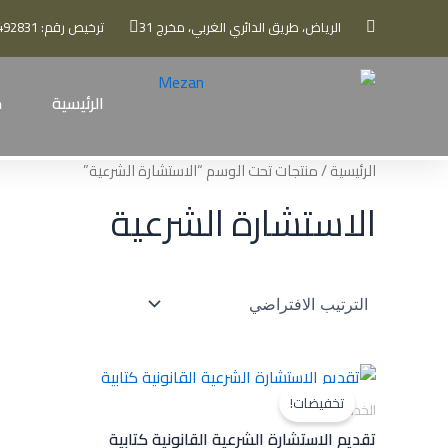
خطي
الرياض، طريق الدائري الغربي، مخرج 31
ترخيص رقم: 7033492831
لى
لمحتوى
الرئيسية
م
الرئيسية
/ منتجات تحت الوسم “الاستشارة الشرعية”
الاستشارة الشرعية
السعر
السعر
الأصلي
الحالي
تخفيضات!
هو:
هو:
الخدمات التجارية
899,00 ر.س.
499,00 ر.س.
تقديم الاستشارة الشرعية القانونية كتابية