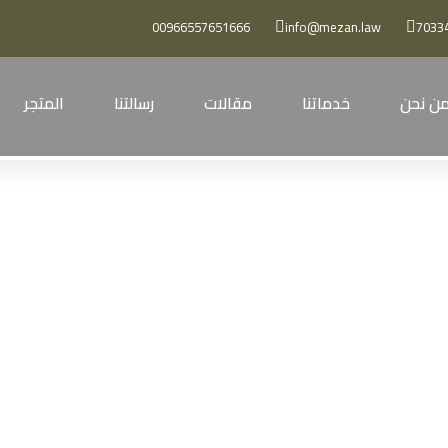
00966557651666
info@mezan.law
ن نحن
خدماتنا
مقالات
رسالتنا
المتجر