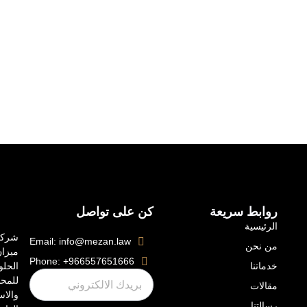
 سريعة
كن على تواصل
ة
شركة
Email: info@mezan.law
ميزان
Phone: +966557651666
الحلول
Email
للمحاماة
والاستشارات