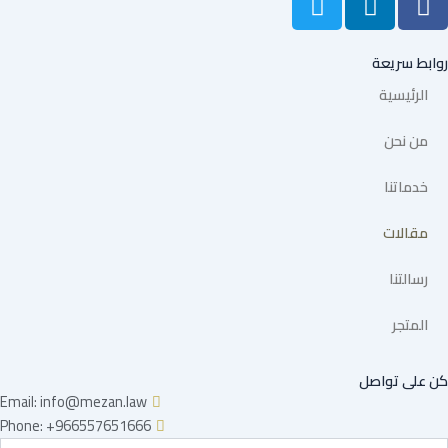
w
i
a
i
n
c
t
k
e
روابط سريعة
t
e
b
الرئيسية
e
d
o
r
i
o
من نحن
n
k
خدماتنا
مقالات
رسالتنا
المتجر
كن على تواصل
Email: info@mezan.law
Phone: +966557651666
Emai