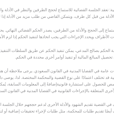
ة: تعقد الجلسة القضائية للاستماع لحجج الطرفين والنظر في الأدلة وا
الأدلة من قبل كل طرف، ويتمكن القاضي من طلب مزيد من الأدلة إذا لز
ستماع إلى الحجج والأدلة من الطرفين، يصدر الحكم القضائي النهائي. يح
 الأطراف ويحدد الإجراءات التي يجب اتخاذها لتنفيذ الحكم إذا لزم الأم
لة الحكم بصالح المدعي، يمكن تنفيذ الحكم عن طريق السلطات التنفيذي
حصيل المبالغ المالية أو تنفيذ أوامر أخرى محددة في الحكم.
ت عامة في القضايا المدنية في القانون السعودي. يرجى ملاحظة أن هن
 قد تختلف اعتمادًا على نوع القضية والمحكمة المختصة. لذا، يوصى دائم
 للحصول على استشارة قانونيةإضافةً إلى المعلومات السابقة، يُمكننا
خرى المتعلقة بالإجراءات القانونية في القضايا المدنية في القانون الس
 في القضية تقديم الشهود والأدلة الأخرى لدعم حججهم خلال الجلسة ال
أيضًا تقديم طلبات للمحكمة، مثل طلبات لإجراء تحقيقات إضافية أو لت