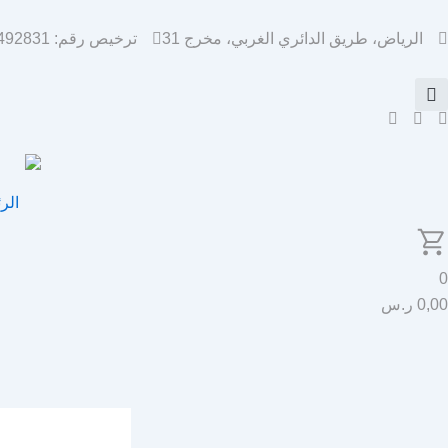
خطي
لى
الرياض، طريق الدائري الغربي، مخرج 31
ترخيص رقم: 7033492831
لمحتوى
الر
0
0,00
ر.س