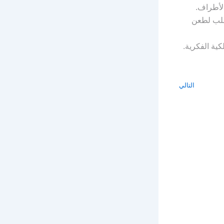
الأطراف.
بطلب لطعن
كية الفكرية.
التالي