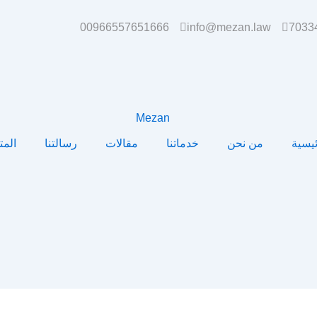
00966557651666
info@mezan.law
ئيسية
من نحن
خدماتنا
مقالات
رسالتنا
المت